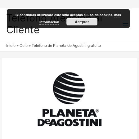
Teléfono Atención al
Si continuas utilizando este sitio aceptas el uso de cookies.
más
Men
Aceptar
información
Cliente
princ
Inicio
Ocio
Teléfono de Planeta de Agostini gratuito