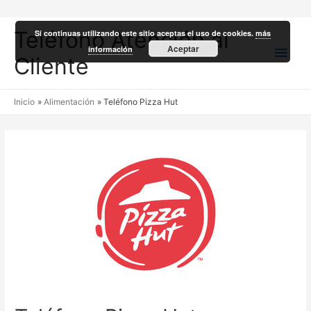
Teléfono Atención al
Si continuas utilizando este sitio aceptas el uso de cookies.
más
Men
Aceptar
información
Cliente
princ
Inicio
Alimentación
Teléfono Pizza Hut