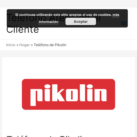
Teléfono Atención al
Si continuas utilizando este sitio aceptas el uso de cookies.
más
Men
Aceptar
información
Cliente
princ
Inicio
Hogar
Teléfono de Pikolin