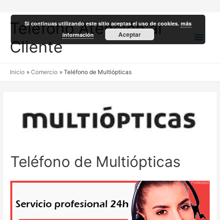
Teléfono Atención al
Si continuas utilizando este sitio aceptas el uso de cookies.
más
Men
Aceptar
información
Cliente
princ
Inicio
Comercio
Teléfono de Multiópticas
Teléfono de Multiópticas