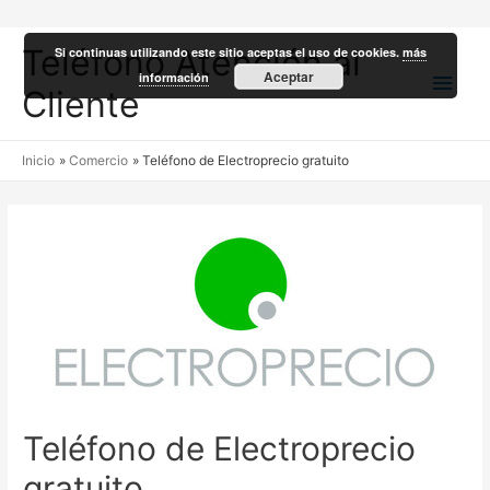
Teléfono Atención al
Si continuas utilizando este sitio aceptas el uso de cookies.
más
Men
Aceptar
información
Cliente
princ
Inicio
Comercio
Teléfono de Electroprecio gratuito
Teléfono de Electroprecio
gratuito