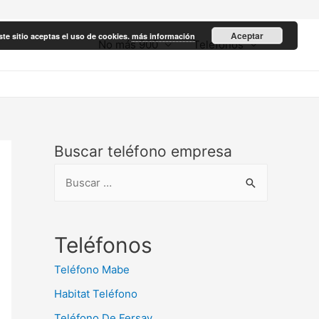
Aceptar
ste sitio aceptas el uso de cookies.
más información
No más 900
Teléfonos
Buscar teléfono empresa
B
u
s
c
Teléfonos
a
Teléfono Mabe
r
Habitat Teléfono
:
Teléfono De Fersay