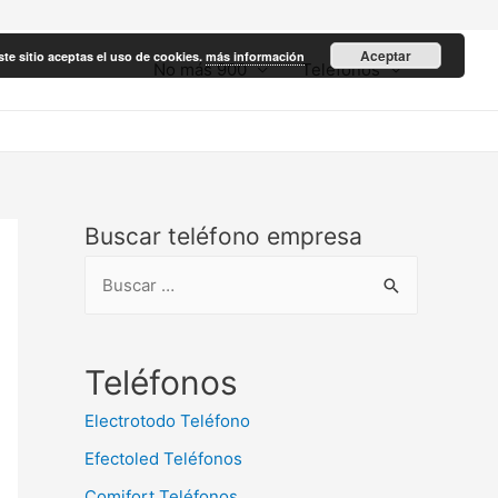
Aceptar
ste sitio aceptas el uso de cookies.
más información
No más 900
Teléfonos
Buscar teléfono empresa
B
u
s
c
Teléfonos
a
Electrotodo Teléfono
r
Efectoled Teléfonos
:
Comifort Teléfonos