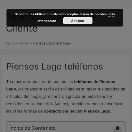
Teléfono Atención al
Si continuas utilizando este sitio aceptas el uso de cookies.
más
Men
Aceptar
información
Cliente
princ
Inicio
Hogar
Piensos Lago teléfonos
Piensos Lago teléfonos
Te mostraremos a continuación los
teléfonos de Piensos
Lago
, los cuales te serán de utilidad para hacer tus pedidos de
artículos del hogar, jardinería o agrícola en esta tienda y
recibirlos en tu domicilio. Aun así, también vamos a enseñarte
las otras formas de
contacto online con Piensos Lago
.
Índice de Contenido