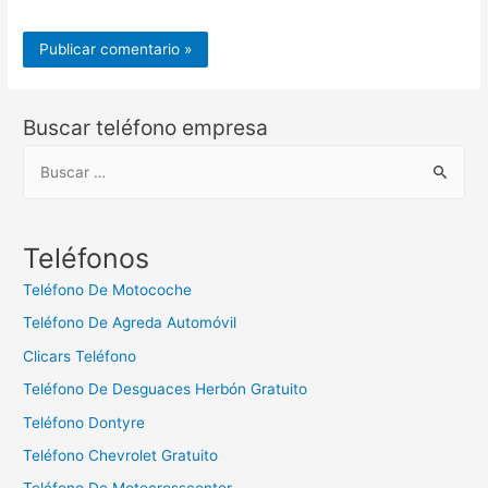
Buscar teléfono empresa
B
u
s
c
Teléfonos
a
Teléfono De Motocoche
r
Teléfono De Agreda Automóvil
:
Clicars Teléfono
Teléfono De Desguaces Herbón Gratuito
Teléfono Dontyre
Teléfono Chevrolet Gratuito