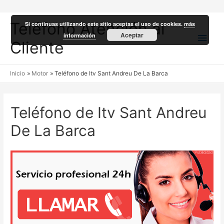
Teléfono Atención al
Si continuas utilizando este sitio aceptas el uso de cookies.
más
Men
Aceptar
información
Cliente
princ
Inicio
Motor
Teléfono de Itv Sant Andreu De La Barca
Teléfono de Itv Sant Andreu
De La Barca