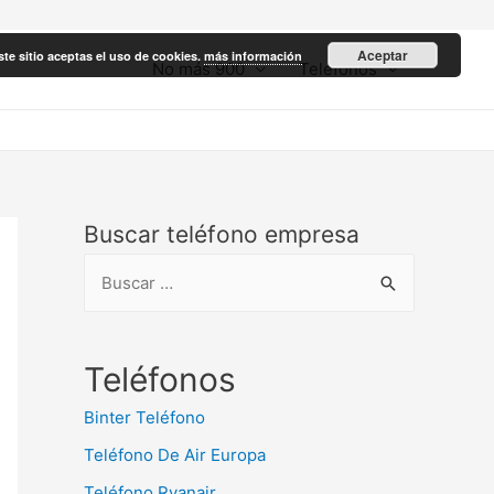
Aceptar
ste sitio aceptas el uso de cookies.
más información
No más 900
Teléfonos
Buscar teléfono empresa
B
u
s
c
Teléfonos
a
Binter Teléfono
r
Teléfono De Air Europa
:
Teléfono Ryanair