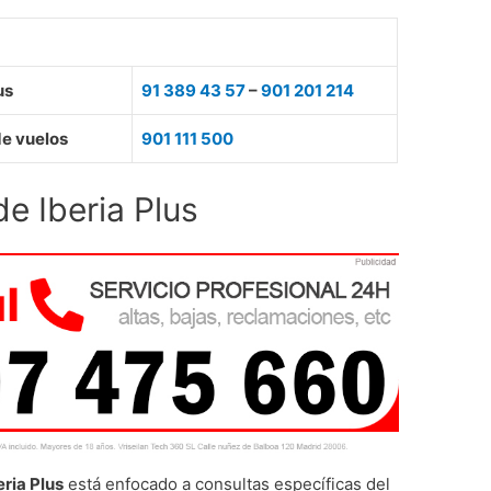
us
91 389 43 57
–
901 201 214
de vuelos
901 111 500
de Iberia Plus
eria Plus
está enfocado a consultas específicas del