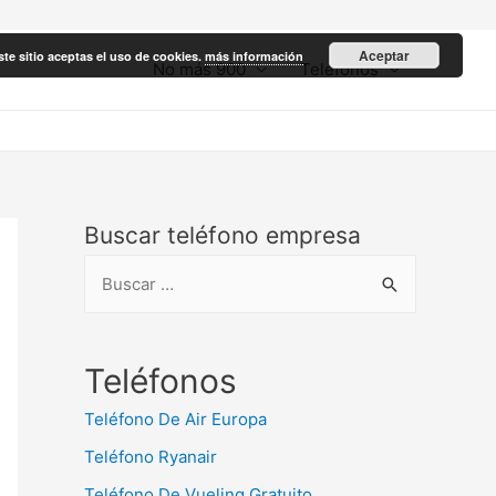
Aceptar
ste sitio aceptas el uso de cookies.
más información
No más 900
Teléfonos
Buscar teléfono empresa
B
u
s
c
Teléfonos
a
Teléfono De Air Europa
r
Teléfono Ryanair
:
Teléfono De Vueling Gratuito