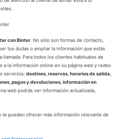
o de atención al cliente de Binter está a tu
sites.
inter
tar con Binter
. No sólo son formas de contacto,
ver tus dudas o ampliar la información que estás
 llamada. Para todos los clientes habituales de
s a la información online en su página web y redes
us servicios:
destinos, reservas, horarios de salida,
iones, pagos y devoluciones, información en
na web podrás ver información actualizada,
e te pueden ofrecer más información relevante de
.com/bintercanarias