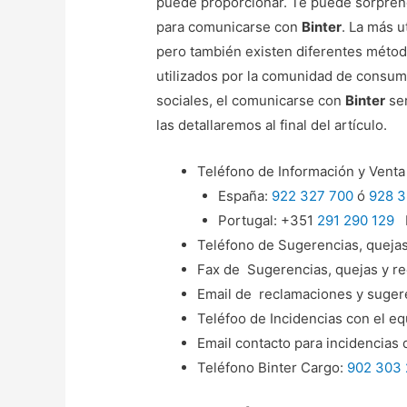
puede proporcionar. Te puede sorprende
para comunicarse con
Binter
. La más u
pero también existen diferentes métod
utilizados por la comunidad de consumi
sociales, el comunicarse con
Binter
ser
las detallaremos al final del artículo.
Teléfono de Información y Venta 
España:
922 327 700
ó
928 3
Portugal: +351
291 290 129
H
Teléfono de Sugerencias, queja
Fax de Sugerencias, quejas y r
Email de reclamaciones y suger
Teléfoo de Incidencias con el eq
Email contacto para incidencias 
Teléfono Binter Cargo:
902 303