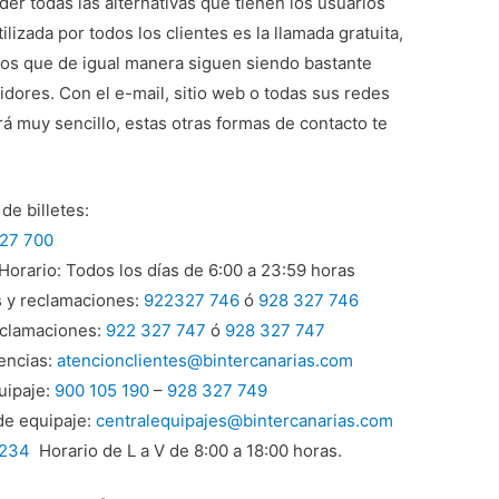
r todas las alternativas que tienen los usuarios
tilizada por todos los clientes es la llamada gratuita,
os que de igual manera siguen siendo bastante
dores. Con el e-mail, sitio web o todas sus redes
á muy sencillo, estas otras formas de contacto te
de billetes:
27 700
orario: Todos los días de 6:00 a 23:59 horas
s y reclamaciones:
922327 746
ó
928 327 746
eclamaciones:
922 327 747
ó
928 327 747
encias:
atencionclientes@bintercanarias.com
uipaje:
900 105 190
–
928 327 749
de equipaje:
centralequipajes@bintercanarias.com
 234
Horario de L a V de 8:00 a 18:00 horas.