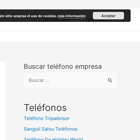
Aceptar
ste sitio aceptas el uso de cookies.
más información
No más 900
Teléfonos
Buscar teléfono empresa
B
u
s
c
Teléfonos
a
Teléfono Tripadvisor
r
Sangulí Salou Teléfonos
:
Teléfono De Holiday World