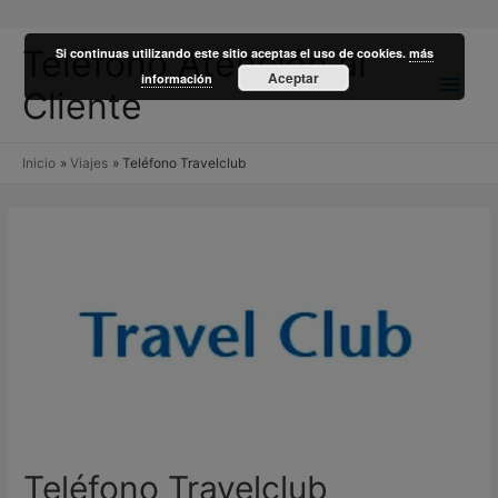
Teléfono Atención al
Si continuas utilizando este sitio aceptas el uso de cookies.
más
Men
Aceptar
información
Cliente
princ
Inicio
Viajes
Teléfono Travelclub
Teléfono Travelclub