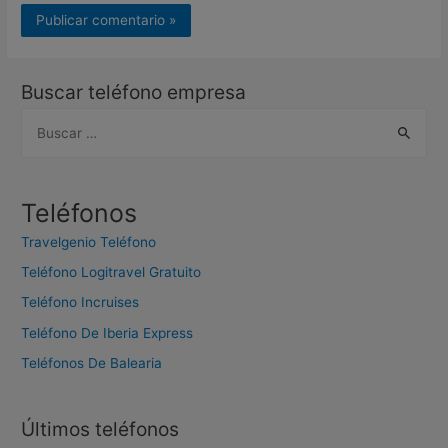
Buscar teléfono empresa
B
u
s
c
Teléfonos
a
Travelgenio Teléfono
r
Teléfono Logitravel Gratuito
:
Teléfono Incruises
Teléfono De Iberia Express
Teléfonos De Balearia
Últimos teléfonos