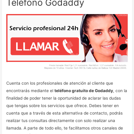
Teléfono Godaddy
Cuenta con los profesionales de atención al cliente que
encontrarás mediante el
teléfono gratuito de Godaddy
, con la
finalidad de poder tener la oportunidad de aclarar las dudas
que tengas sobre los servicios que ofrece. Debes tener en
cuenta que a través de esta alternativa de contacto, podrás
realizar tus consultas directamente con solo realizar una
llamada. A parte de todo ello, te facilitamos otros canales de