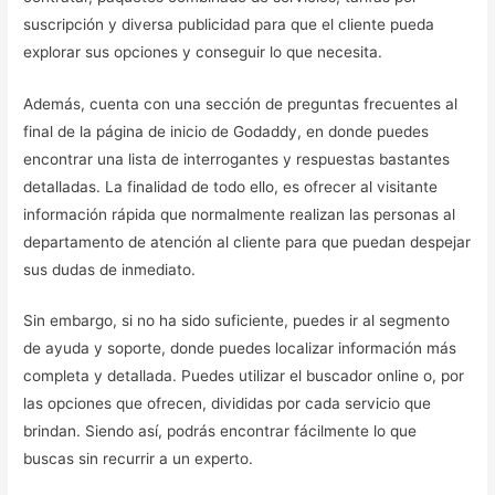
suscripción y diversa publicidad para que el cliente pueda
explorar sus opciones y conseguir lo que necesita.
Además, cuenta con una sección de preguntas frecuentes al
final de la página de inicio de Godaddy, en donde puedes
encontrar una lista de interrogantes y respuestas bastantes
detalladas. La finalidad de todo ello, es ofrecer al visitante
información rápida que normalmente realizan las personas al
departamento de atención al cliente para que puedan despejar
sus dudas de inmediato.
Sin embargo, si no ha sido suficiente, puedes ir al segmento
de ayuda y soporte, donde puedes localizar información más
completa y detallada. Puedes utilizar el buscador online o, por
las opciones que ofrecen, divididas por cada servicio que
brindan. Siendo así, podrás encontrar fácilmente lo que
buscas sin recurrir a un experto.