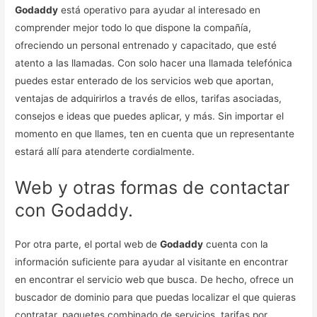
Godaddy
está operativo para ayudar al interesado en
comprender mejor todo lo que dispone la compañía,
ofreciendo un personal entrenado y capacitado, que esté
atento a las llamadas. Con solo hacer una llamada telefónica
puedes estar enterado de los servicios web que aportan,
ventajas de adquirirlos a través de ellos, tarifas asociadas,
consejos e ideas que puedes aplicar, y más. Sin importar el
momento en que llames, ten en cuenta que un representante
estará allí para atenderte cordialmente.
Web y otras formas de contactar
con Godaddy.
Por otra parte, el portal web de
Godaddy
cuenta con la
información suficiente para ayudar al visitante en encontrar
en encontrar el servicio web que busca. De hecho, ofrece un
buscador de dominio para que puedas localizar el que quieras
contratar, paquetes combinado de servicios, tarifas por