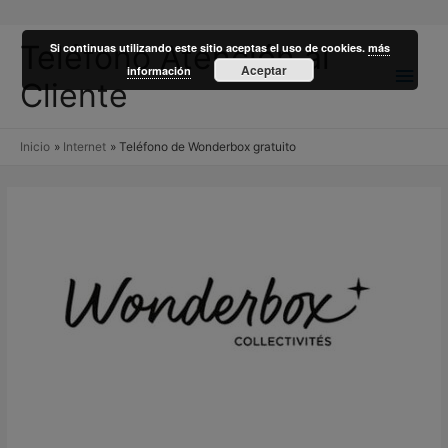
Teléfono Atención al
Si continuas utilizando este sitio aceptas el uso de cookies.
más
Men
Aceptar
información
Cliente
princ
Inicio
Internet
Teléfono de Wonderbox gratuito