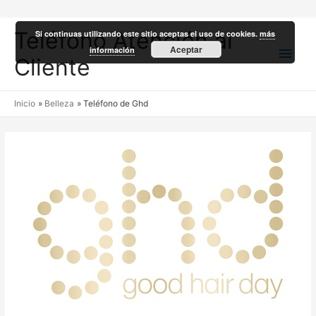
Teléfono Atención al
Si continuas utilizando este sitio aceptas el uso de cookies.
más
Men
Aceptar
información
Cliente
princ
Inicio
Belleza
Teléfono de Ghd