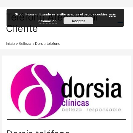
Teléfono Atención al
Si continuas utilizando este sitio aceptas el uso de cookies.
más
Men
Aceptar
información
Cliente
princ
Inicio
Belleza
Dorsia teléfono