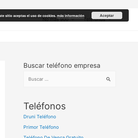
Aceptar
ste sitio aceptas el uso de cookies.
más información
No más 900
Teléfonos
Buscar teléfono empresa
B
u
s
c
Teléfonos
a
Druni Teléfono
r
Primor Teléfono
:
Teléfono De Venca Gratuito