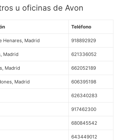
tros u oficinas de Avon
ón
Teléfono
de Henares, Madrid
918892929
, Madrid
621336052
s, Madrid
662052189
dones, Madrid
606395198
626340283
917462300
680845542
643449012