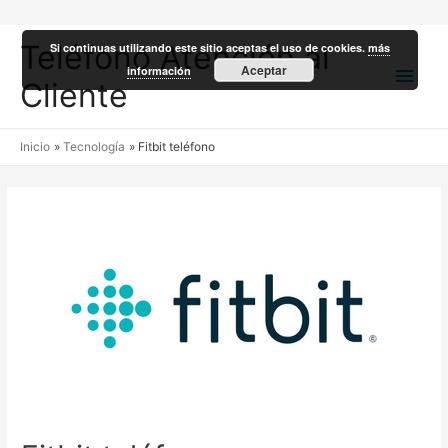
Teléfono Atención al
Si continuas utilizando este sitio aceptas el uso de cookies.
más
Men
Aceptar
información
Cliente
princ
Inicio
Tecnología
Fitbit teléfono