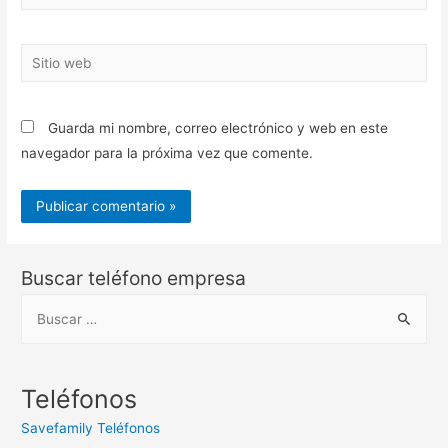
electrónico*
Sitio
web
Guarda mi nombre, correo electrónico y web en este
navegador para la próxima vez que comente.
Buscar teléfono empresa
B
u
s
c
Teléfonos
a
Savefamily Teléfonos
r