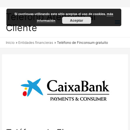
Teléfono Atención al
Si continuas utilizando este sitio aceptas el uso de cookies.
más
Men
Aceptar
información
Cliente
princ
Inicio
Entidades financieras
Teléfono de Finconsum gratuito