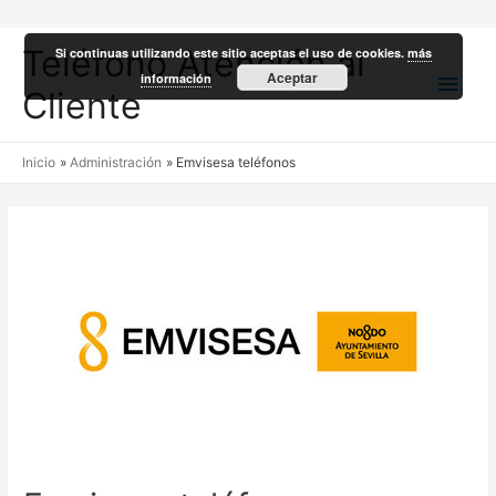
Teléfono Atención al
Si continuas utilizando este sitio aceptas el uso de cookies.
más
Men
Aceptar
información
Cliente
princ
Inicio
Administración
Emvisesa teléfonos