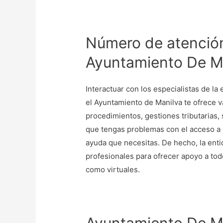
Número de atención
Ayuntamiento De M
Interactuar con los especialistas de la 
el Ayuntamiento de Manilva te ofrece v
procedimientos, gestiones tributarias, 
que tengas problemas con el acceso a l
ayuda que necesitas. De hecho, la enti
profesionales para ofrecer apoyo a tod
como virtuales.