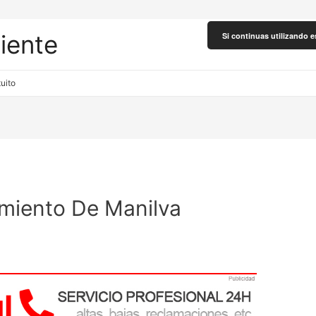
liente
Si continuas utilizando e
uito
miento De Manilva