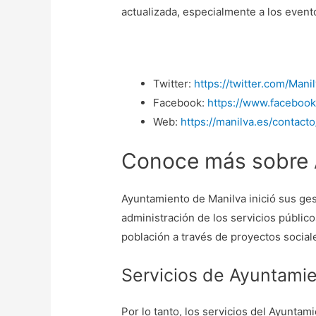
actualizada, especialmente a los event
Twitter:
https://twitter.com/Mani
Facebook:
https://www.faceboo
Web:
https://manilva.es/contacto
Conoce más sobre 
Ayuntamiento de Manilva inició sus gest
administración de los servicios público
población a través de proyectos social
Servicios de Ayuntami
Por lo tanto, los servicios del Ayuntam