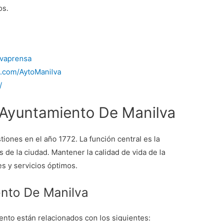
os.
lvaprensa
k.com/AytoManilva
/
Ayuntamiento De Manilva
iones en el año 1772. La función central es la
s de la ciudad. Mantener la calidad de vida de la
es y servicios óptimos.
ento De Manilva
iento están relacionados con los siguientes: