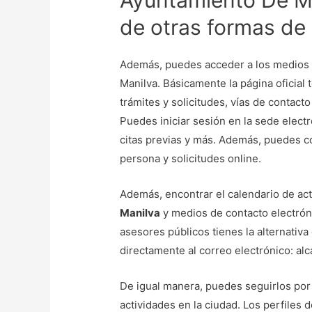
Ayuntamiento De M
de otras formas de
Además, puedes acceder a los medios 
Manilva. Básicamente la página oficial 
trámites y solicitudes, vías de contacto
Puedes iniciar sesión en la sede electr
citas previas y más. Además, puedes co
persona y solicitudes online.
Además, encontrar el calendario de ac
Manilva
y medios de contacto electróni
asesores públicos tienes la alternativa 
directamente al correo electrónico: al
De igual manera, puedes seguirlos por 
actividades en la ciudad. Los perfiles