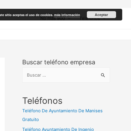
Aceptar
ste sitio aceptas el uso de cookies.
más información
No más 900
Teléfonos
Buscar teléfono empresa
B
u
s
c
Teléfonos
a
Teléfono De Ayuntamiento De Manises
r
Gratuito
:
Teléfono Ayuntamiento De Ingenio