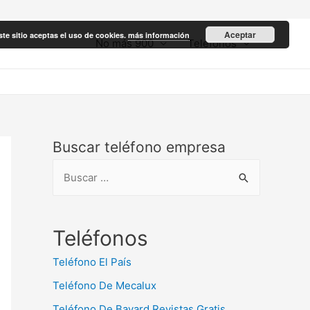
Aceptar
ste sitio aceptas el uso de cookies.
más información
No más 900
Teléfonos
Buscar teléfono empresa
B
u
s
c
Teléfonos
a
Teléfono El País
r
Teléfono De Mecalux
:
Teléfono De Bayard Revistas Gratis