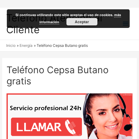
Teléfono Atención al
Si continuas utilizando este sitio aceptas el uso de cookies.
más
Men
Aceptar
información
Cliente
princ
Inicio
Energía
Teléfono Cepsa Butano gratis
Teléfono Cepsa Butano
gratis