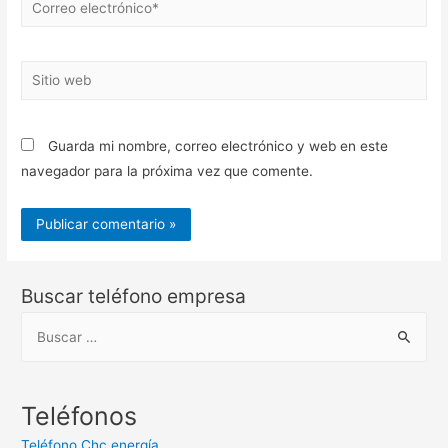
electrónico*
Sitio
web
Guarda mi nombre, correo electrónico y web en este
navegador para la próxima vez que comente.
Buscar teléfono empresa
B
u
s
c
Teléfonos
a
Teléfono Chc energía