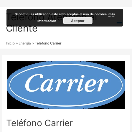
Teléfono Atención al
Si continuas utilizando este sitio aceptas el uso de cookies.
más
Men
Aceptar
información
Cliente
princ
Inicio
Energía
Teléfono Carrier
Teléfono Carrier