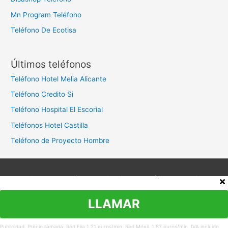
Mn Program Teléfono
Teléfono De Ecotisa
Últimos teléfonos
Teléfono Hotel Melia Alicante
Teléfono Credito Si
Teléfono Hospital El Escorial
Teléfonos Hotel Castilla
Teléfono de Proyecto Hombre
Aviso legal
Política de privacidad
Política de cookies
Contacto
LLAMAR
Copyright © 2026
Teléfono Atención al Cliente
Publicidad. Precio llamada: Red Fija 1,21 euros/min. Red Móvil. 1,57 euros/min. IVA incluido.