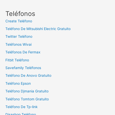
s
c
Teléfonos
a
Create Teléfono
r
Teléfono De Mitsubishi Electric Gratuito
:
Twitter Teléfono
Teléfonos Wivai
Teléfonos De Fermax
Fitbit Teléfono
Savefamily Teléfonos
Teléfono De Anovo Gratuito
Teléfono Epson
Teléfono Djmania Gratuito
Teléfono Tomtom Gratuito
Teléfono De Tp-link
Disashop Teléfono