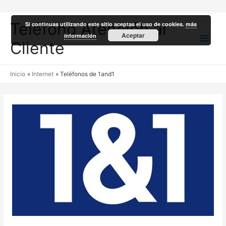
Teléfono Atención al
Si continuas utilizando este sitio aceptas el uso de cookies.
más
Men
Aceptar
información
Cliente
princ
Inicio
Internet
Teléfonos de 1and1