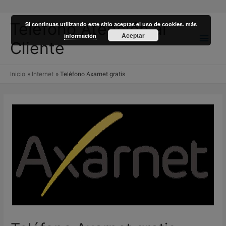
Teléfono Atención al
Si continuas utilizando este sitio aceptas el uso de cookies.
más
Men
Aceptar
información
Cliente
princ
Inicio
Internet
Teléfono Axarnet gratis