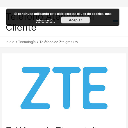
Teléfono Atención al
Si continuas utilizando este sitio aceptas el uso de cookies.
más
Men
Aceptar
información
Cliente
princ
Inicio
Tecnología
Teléfono de Zte gratuito