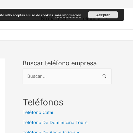
Aceptar
ste sitio aceptas el uso de cookies.
más información
No más 900
Teléfonos
Buscar teléfono empresa
B
u
s
c
Teléfonos
a
Teléfono Catai
r
Teléfono De Dominicana Tours
:
Teléfono De Almeida Viajes