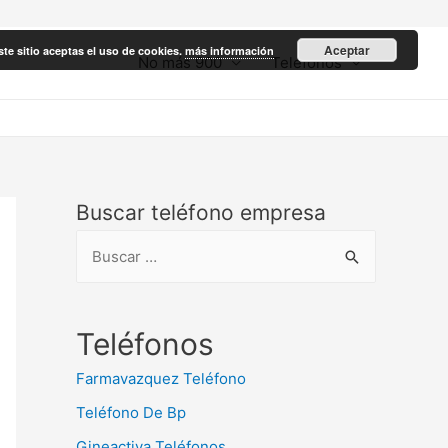
Aceptar
ste sitio aceptas el uso de cookies.
más información
No más 900
Teléfonos
Buscar teléfono empresa
B
u
s
c
Teléfonos
a
Farmavazquez Teléfono
r
Teléfono De Bp
:
Gineactiva Teléfonos