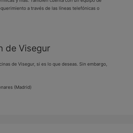
térmicas y más. También cuenta con un equipo de
uerimiento a través de las líneas telefónicas o
n de Visegur
ficinas de Visegur, si es lo que deseas. Sin embargo,
enares (Madrid)