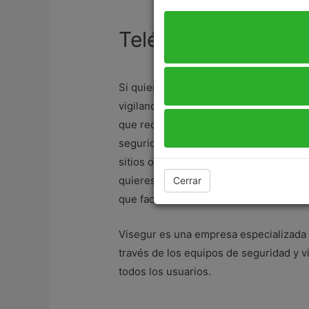
Teléfono de Visegu
Si quieres conocer más sobre los serv
vigilancia, debes llamar a los
teléfonos
que requieres. La asesoría adecuada po
seguridad, sistemas de seguridad, cost
sitios online para conocer más detalles
quieres asistencia de los profesionale
Cerrar
que facilitaremos.
Visegur es una empresa especializada 
través de los equipos de seguridad y vi
todos los usuarios.