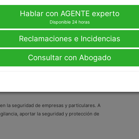
Hablar con AGENTE experto
r
Disponible 24 horas
Reclamaciones e Incidencias
icios que presta esta compañía en seguridad y
 de Visegur gratuitos
para obtener la información
Consultar con Abogado
drás mantenerte al tanto de los servicios de
es, alarmas, horarios y más. De hecho, revisar sus
 e iniciar las gestiones desde el ordenador. Y si
s, puedes interactuar por los medios electrónicos
en la seguridad de empresas y particulares. A
gilancia, aportar la seguridad y protección de