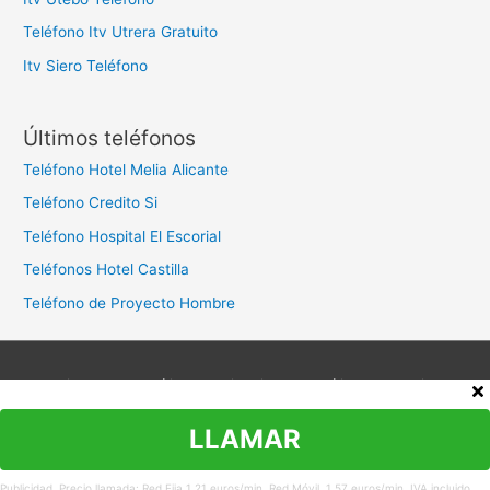
Teléfono Itv Utrera Gratuito
Itv Siero Teléfono
Últimos teléfonos
Teléfono Hotel Melia Alicante
Teléfono Credito Si
Teléfono Hospital El Escorial
Teléfonos Hotel Castilla
Teléfono de Proyecto Hombre
Aviso legal
Política de privacidad
Política de cookies
Contacto
LLAMAR
Copyright © 2026
Teléfono Atención al Cliente
Publicidad. Precio llamada: Red Fija 1,21 euros/min. Red Móvil. 1,57 euros/min. IVA incluido.