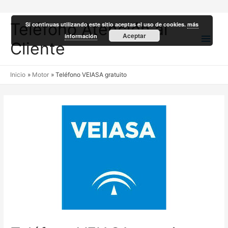
Teléfono Atención al
Si continuas utilizando este sitio aceptas el uso de cookies.
más
Men
Aceptar
información
Cliente
princ
Inicio
Motor
Teléfono VEIASA gratuito