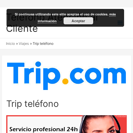
Teléfono Atención al
Si continuas utilizando este sitio aceptas el uso de cookies.
más
Men
Aceptar
información
Cliente
princ
Inicio
Viajes
Trip teléfono
Trip teléfono