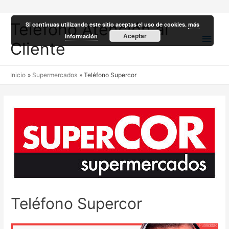
Teléfono Atención al
Si continuas utilizando este sitio aceptas el uso de cookies.
más
Men
Aceptar
información
Cliente
princ
Inicio
Supermercados
Teléfono Supercor
Teléfono Supercor