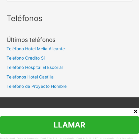
s
c
Teléfonos
a
r
Últimos teléfonos
:
Teléfono Hotel Melia Alicante
Teléfono Credito Si
Teléfono Hospital El Escorial
Teléfonos Hotel Castilla
Teléfono de Proyecto Hombre
Aviso legal
Política de privacidad
Política de cookies
Contacto
LLAMAR
Copyright © 2026
Teléfono Atención al Cliente
Publicidad. Precio llamada: Red Fija 1,21 euros/min. Red Móvil. 1,57 euros/min. IVA incluido.