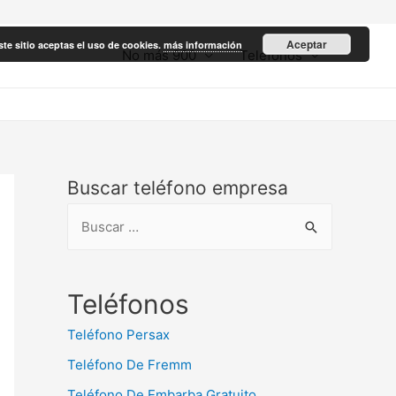
Aceptar
ste sitio aceptas el uso de cookies.
más información
No más 900
Teléfonos
Buscar teléfono empresa
B
u
s
c
Teléfonos
a
Teléfono Persax
r
Teléfono De Fremm
:
Teléfono De Embarba Gratuito