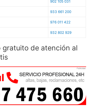
902 105 031
933 661 200
976 011 422
932 802 929
gratuito de atención al
tis