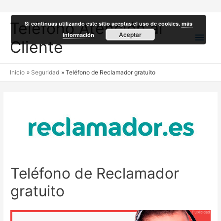
Teléfono Atención al
Si continuas utilizando este sitio aceptas el uso de cookies.
más
Men
Aceptar
información
Cliente
princ
Inicio
Seguridad
Teléfono de Reclamador gratuito
Teléfono de Reclamador
gratuito