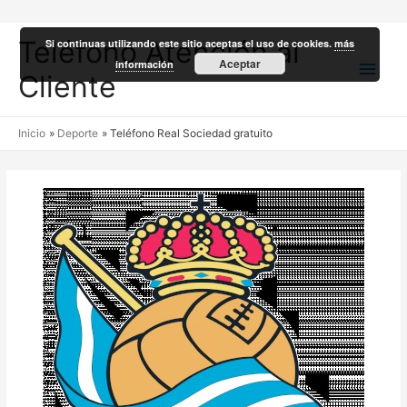
Teléfono Atención al
Si continuas utilizando este sitio aceptas el uso de cookies.
más
Men
Aceptar
información
Cliente
princ
Inicio
Deporte
Teléfono Real Sociedad gratuito