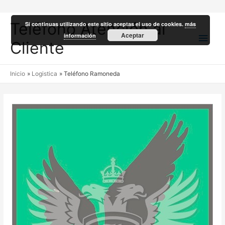
Teléfono Atención al
Si continuas utilizando este sitio aceptas el uso de cookies.
más
Men
Aceptar
información
Cliente
princ
Inicio
Logistica
Teléfono Ramoneda