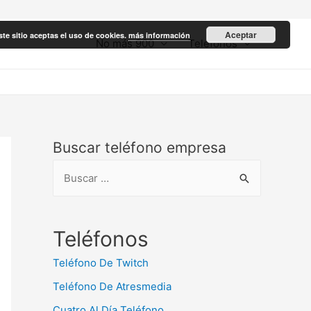
Aceptar
ste sitio aceptas el uso de cookies.
más información
No más 900
Teléfonos
Buscar teléfono empresa
B
u
s
c
Teléfonos
a
Teléfono De Twitch
r
Teléfono De Atresmedia
:
Cuatro Al Día Teléfono