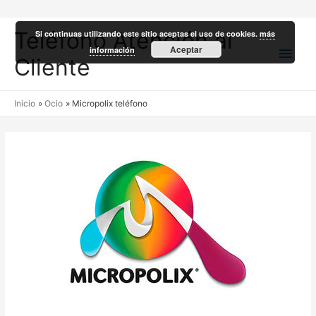
Teléfono Atención al
Si continuas utilizando este sitio aceptas el uso de cookies.
más
Men
Aceptar
información
Cliente
princ
Inicio
Ocio
Micropolix teléfono