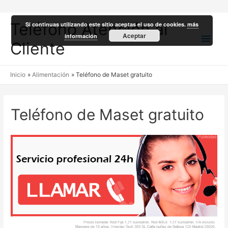
Teléfono Atención al
Si continuas utilizando este sitio aceptas el uso de cookies.
más
Men
Aceptar
información
Cliente
princ
Inicio
Alimentación
Teléfono de Maset gratuito
Teléfono de Maset gratuito