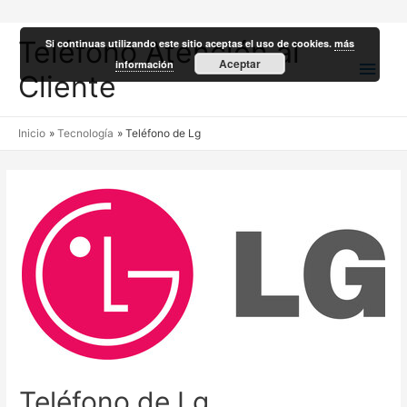
Teléfono Atención al
Si continuas utilizando este sitio aceptas el uso de cookies.
más
Men
Aceptar
información
Cliente
princ
Inicio
Tecnología
Teléfono de Lg
Teléfono de Lg