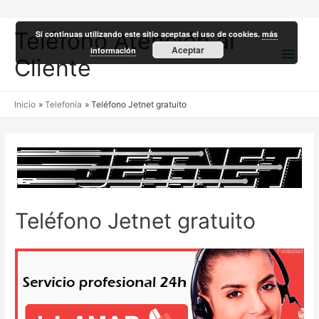
Teléfono Atención al
Si continuas utilizando este sitio aceptas el uso de cookies.
más
Men
Aceptar
información
Cliente
princ
Inicio
Telefonía
Teléfono Jetnet gratuito
Teléfono Jetnet gratuito