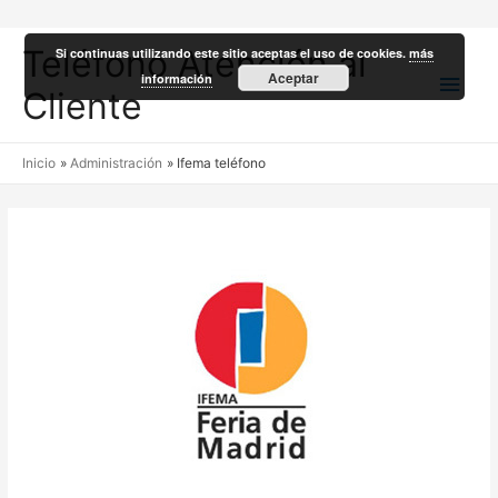
Teléfono Atención al
Si continuas utilizando este sitio aceptas el uso de cookies.
más
Men
Aceptar
información
Cliente
princ
Inicio
Administración
Ifema teléfono