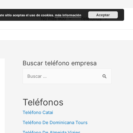
Aceptar
ste sitio aceptas el uso de cookies.
más información
No más 900
Teléfonos
Buscar teléfono empresa
B
u
s
c
Teléfonos
a
Teléfono Catai
r
Teléfono De Dominicana Tours
:
Teléfono De Almeida Viajes