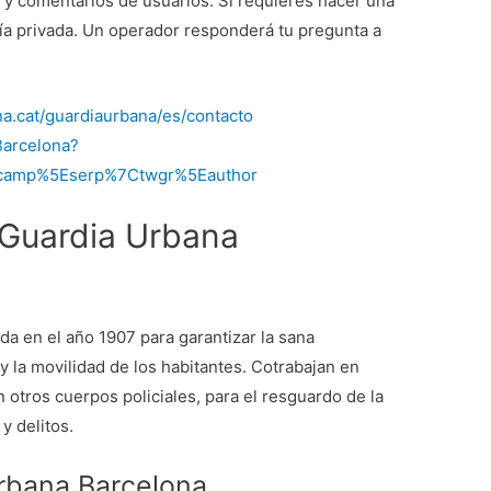
s y comentarios de usuarios. Si requieres hacer una
ería privada. Un operador responderá tu pregunta a
na.cat/guardiaurbana/es/contacto
Barcelona?
wcamp%5Eserp%7Ctwgr%5Eauthor
Guardia Urbana
a en el año 1907 para garantizar la sana
 y la movilidad de los habitantes. Cotrabajan en
 otros cuerpos policiales, para el resguardo de la
y delitos.
Urbana Barcelona