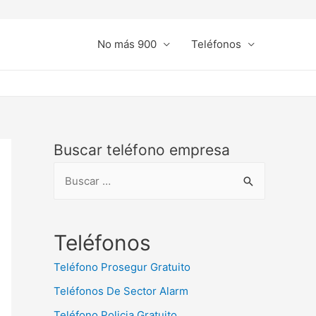
No más 900
Teléfonos
Buscar teléfono empresa
B
u
s
c
Teléfonos
a
Teléfono Prosegur Gratuito
r
Teléfonos De Sector Alarm
:
Teléfono Policia Gratuito