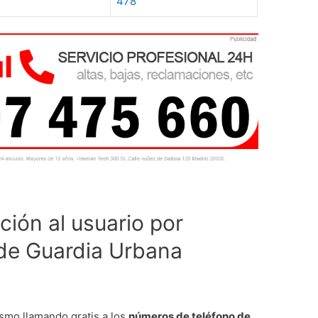
478
ión al usuario por
 de Guardia Urbana
smo llamando gratis a los
números de teléfono de