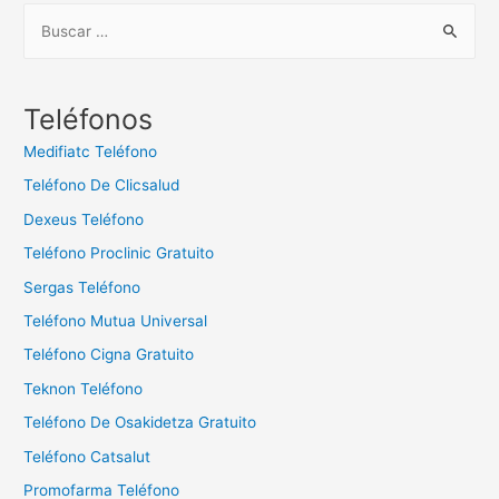
B
u
s
c
Teléfonos
a
Medifiatc Teléfono
r
Teléfono De Clicsalud
:
Dexeus Teléfono
Teléfono Proclinic Gratuito
Sergas Teléfono
Teléfono Mutua Universal
Teléfono Cigna Gratuito
Teknon Teléfono
Teléfono De Osakidetza Gratuito
Teléfono Catsalut
Promofarma Teléfono